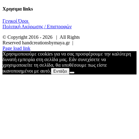
Χρησιμα links
Γενικοί Όροι
Πολιτική Ακύρωσης / Επιστροφών
© Copyright 2016 -
2026 | All Rights
Reserved handcreationsbymaya.gr |
Page load link
Χρησιμοποιούμε cookies για να σας προσφέρουμε την καλύτερη
δυνατή εμπειρία στη σελίδα μας. Εάν συνεχίσετε να
χρησιμοποιείτε τη σελίδα, θα υποθέσουμε πως είστε
ικανοποιημένοι με αυτό.
Εντάξει
Go
to
Top