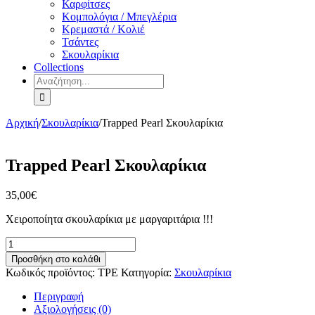
Καρφίτσες
Κομπολόγια / Μπεγλέρια
Κρεμαστά / Κολιέ
Τσάντες
Σκουλαρίκια
Collections
Αναζήτηση
για:
Αρχική
/
Σκουλαρίκια
/
Trapped Pearl Σκουλαρίκια
Trapped Pearl Σκουλαρίκια
35,00
€
Χειροποίητα σκουλαρίκια με μαργαριτάρια !!!
Trapped
Pearl
Προσθήκη στο καλάθι
Σκουλαρίκια
Κωδικός προϊόντος:
TPE
Κατηγορία:
Σκουλαρίκια
ποσότητα
Περιγραφή
Αξιολογήσεις (0)