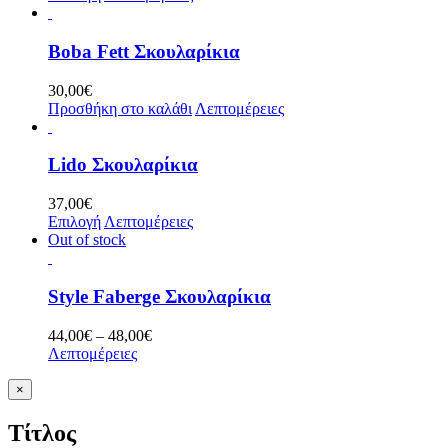
Boba Fett Σκουλαρίκια
30,00
€
Προσθήκη στο καλάθι
Λεπτομέρειες
Lido Σκουλαρίκια
37,00
€
Επιλογή
Λεπτομέρειες
Out of stock
Style Faberge Σκουλαρίκια
Price
44,00
€
–
48,00
€
range:
Λεπτομέρειες
44,00€
through
Κλείσιμο
×
γρήγορης
48,00€
προβολής
Τίτλος
προϊόντος