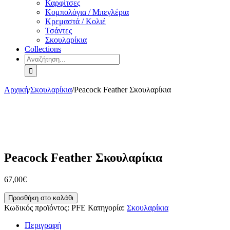
Καρφίτσες
Κομπολόγια / Μπεγλέρια
Κρεμαστά / Κολιέ
Τσάντες
Σκουλαρίκια
Collections
Αναζήτηση
για:
Αρχική
/
Σκουλαρίκια
/
Peacock Feather Σκουλαρίκια
Peacock Feather Σκουλαρίκια
67,00
€
Peacock
Προσθήκη στο καλάθι
Feather
Κωδικός προϊόντος:
PFE
Κατηγορία:
Σκουλαρίκια
Σκουλαρίκια
ποσότητα
Περιγραφή