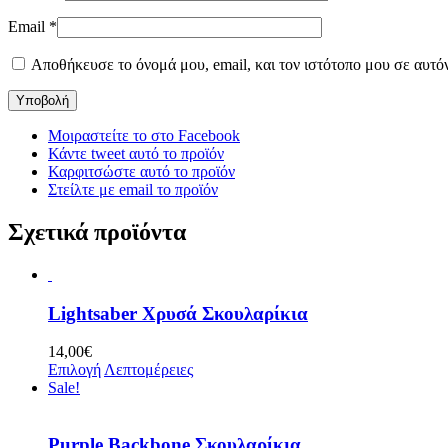
Email
*
Αποθήκευσε το όνομά μου, email, και τον ιστότοπο μου σε αυτό
Μοιραστείτε το στο Facebook
Κάντε tweet αυτό το προϊόν
Καρφιτσώστε αυτό το προϊόν
Στείλτε με email το προϊόν
Σχετικά προϊόντα
Lightsaber Χρυσά Σκουλαρίκια
14,00
€
Επιλογή
Λεπτομέρειες
Sale!
Purple Backbone Σκουλαρίκια