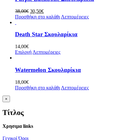
Original
Η
38,00
€
30,50
€
price
τρέχουσα
Προσθήκη στο καλάθι
Λεπτομέρειες
was:
τιμή
38,00€.
είναι:
30,50€.
Death Star Σκουλαρίκια
14,00
€
Επιλογή
Λεπτομέρειες
Watermelon Σκουλαρίκια
18,00
€
Προσθήκη στο καλάθι
Λεπτομέρειες
Κλείσιμο
×
γρήγορης
προβολής
Τίτλος
προϊόντος
Χρησιμα links
Γενικοί Όροι