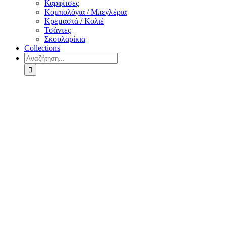
Καρφίτσες
Κομπολόγια / Μπεγλέρια
Κρεμαστά / Κολιέ
Τσάντες
Σκουλαρίκια
Collections
Αναζήτηση
για: