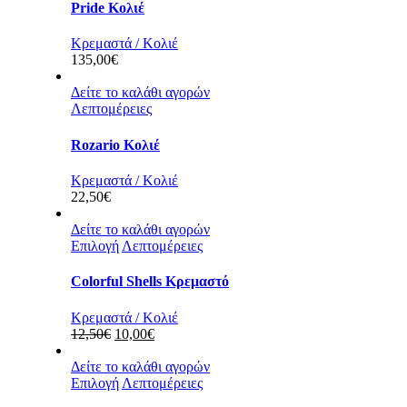
Pride Κολιέ
Κρεμαστά / Κολιέ
135,00
€
Δείτε το καλάθι αγορών
Λεπτομέρειες
Rozario Κολιέ
Κρεμαστά / Κολιέ
22,50
€
Δείτε το καλάθι αγορών
Επιλογή
Λεπτομέρειες
Colorful Shells Κρεμαστό
Κρεμαστά / Κολιέ
Original
Η
12,50
€
10,00
€
price
τρέχουσα
was:
τιμή
Δείτε το καλάθι αγορών
12,50€.
είναι:
Επιλογή
Λεπτομέρειες
10,00€.