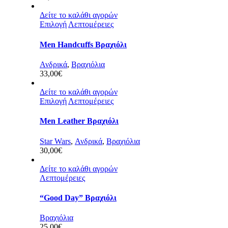
Δείτε το καλάθι αγορών
Επιλογή
Λεπτομέρειες
Men Handcuffs Βραχιόλι
Ανδρικά
,
Βραχιόλια
33,00
€
Δείτε το καλάθι αγορών
Επιλογή
Λεπτομέρειες
Men Leather Βραχιόλι
Star Wars
,
Ανδρικά
,
Βραχιόλια
30,00
€
Δείτε το καλάθι αγορών
Λεπτομέρειες
“Good Day” Βραχιόλι
Βραχιόλια
25,00
€