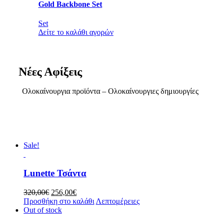
Gold Backbone Set
Set
Δείτε το καλάθι αγορών
Νέες Αφίξεις
Ολοκαίνουργια προϊόντα – Ολοκαίνουργιες δημιουργίες
Sale!
Lunette Τσάντα
Original
Η
320,00
€
256,00
€
price
τρέχουσα
Προσθήκη στο καλάθι
Λεπτομέρειες
was:
τιμή
Out of stock
320,00€.
είναι: