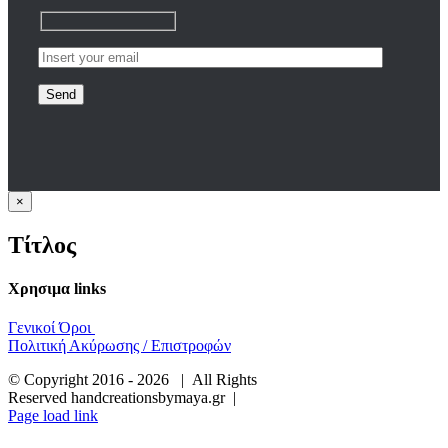
Κλείσιμο
×
γρήγορης
προβολής
Τίτλος
προϊόντος
Χρησιμα links
Γενικοί Όροι
Πολιτική Ακύρωσης / Επιστροφών
© Copyright 2016 -
2026 | All Rights
Reserved handcreationsbymaya.gr |
Page load link
Go