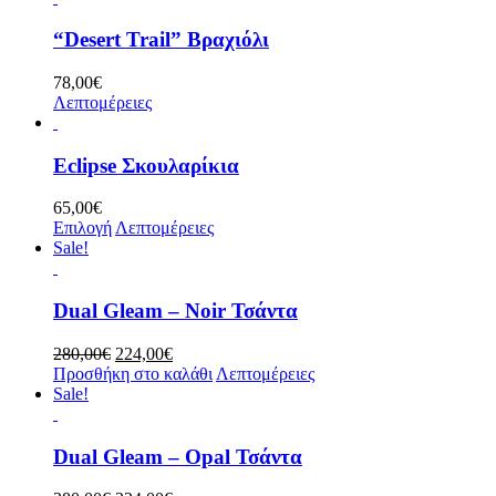
256,00€.
“Desert Trail” Βραχιόλι
78,00
€
Λεπτομέρειες
Eclipse Σκουλαρίκια
65,00
€
Επιλογή
Λεπτομέρειες
Sale!
Dual Gleam – Noir Τσάντα
Original
Η
280,00
€
224,00
€
price
τρέχουσα
Προσθήκη στο καλάθι
Λεπτομέρειες
was:
τιμή
Sale!
280,00€.
είναι:
224,00€.
Dual Gleam – Opal Τσάντα