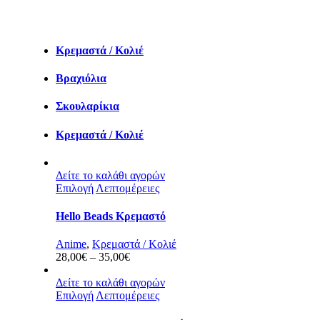
Κρεμαστά / Κολιέ
Βραχιόλια
Σκουλαρίκια
Κρεμαστά / Κολιέ
Δείτε το καλάθι αγορών
Επιλογή
Λεπτομέρειες
Hello Beads Κρεμαστό
Anime
,
Κρεμαστά / Κολιέ
Price
28,00
€
–
35,00
€
range:
28,00€
Δείτε το καλάθι αγορών
through
Επιλογή
Λεπτομέρειες
35,00€