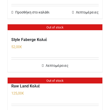
price
τρέχουσα
was:
τιμή
Προσθήκη στο καλάθι
Λεπτομέρειες
42,00€.
είναι:
35,00€.
Out of stock
Style Faberge Κολιέ
52,00
€
Λεπτομέρειες
Out of stock
Raw Land Κολιέ
125,00
€