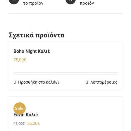
το προϊόν
προϊόν
Σχετικά προϊόντα
Boho Night Κολιέ
75,00
€
Προσθήκη στο καλάθι
Λεπτομέρειες
Sale!
Earth Κολιέ
Original
Η
35,00
€
42,00
€