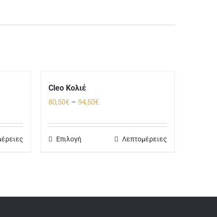
Cleo Κολιέ
Price
80,50
€
–
94,50
€
range:
80,50€
μέρειες
Επιλογή
Λεπτομέρειες
through
94,50€