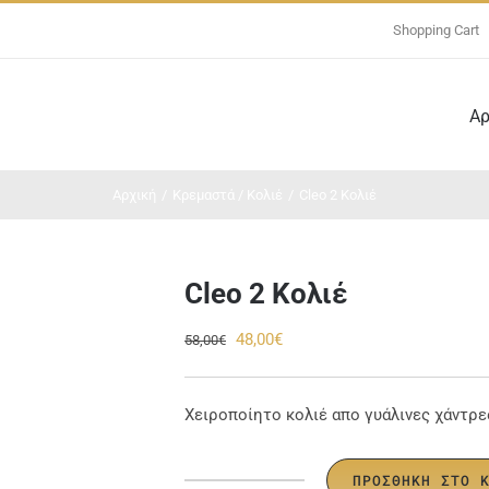
Shopping Cart
Αρ
Αρχική
/
Κρεμαστά / Κολιέ
/
Cleo 2 Κολιέ
Cleo 2 Κολιέ
Original
Η
48,00
€
58,00
€
price
τρέχουσα
was:
τιμή
Χειροποίητο κολιέ απο γυάλινες χάντρες
58,00€.
είναι:
48,00€.
ΠΡΟΣΘΉΚΗ ΣΤΟ 