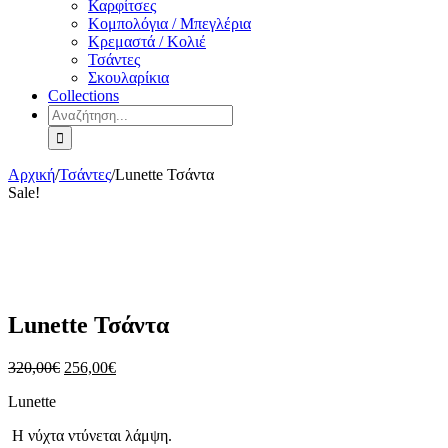
Καρφίτσες
Κομπολόγια / Μπεγλέρια
Κρεμαστά / Κολιέ
Τσάντες
Σκουλαρίκια
Collections
Αναζήτηση
για:
Αρχική
/
Τσάντες
/
Lunette Τσάντα
Sale!
Lunette Τσάντα
Original
Η
320,00
€
256,00
€
price
τρέχουσα
Lunette
was:
τιμή
320,00€.
είναι:
Η νύχτα ντύνεται λάμψη.
256,00€.