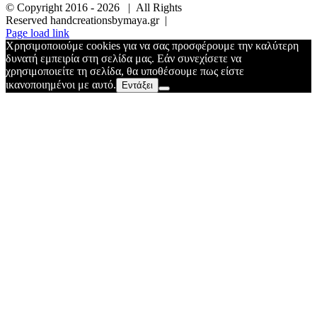
© Copyright 2016 -
2026 | All Rights
Reserved handcreationsbymaya.gr |
Page load link
Χρησιμοποιούμε cookies για να σας προσφέρουμε την καλύτερη
δυνατή εμπειρία στη σελίδα μας. Εάν συνεχίσετε να
χρησιμοποιείτε τη σελίδα, θα υποθέσουμε πως είστε
ικανοποιημένοι με αυτό.
Εντάξει
Go
to
Top