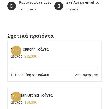
Καρφιτσώστε αυτό
Στείλτε με email το
το προϊόν
προϊόν
Σχετικά προϊόντα
“Elara Clutch” Τσάντα
Sale!
Original
Η
232,00
€
290,00
€
price
τρέχουσα
was:
τιμή
Προσθήκη στο καλάθι
Λεπτομέρειες
290,00€.
είναι:
232,00€.
Obsidian Orchid Τσάντα
Sale!
Original
Η
184,00
€
230,00
€
price
τρέχουσα