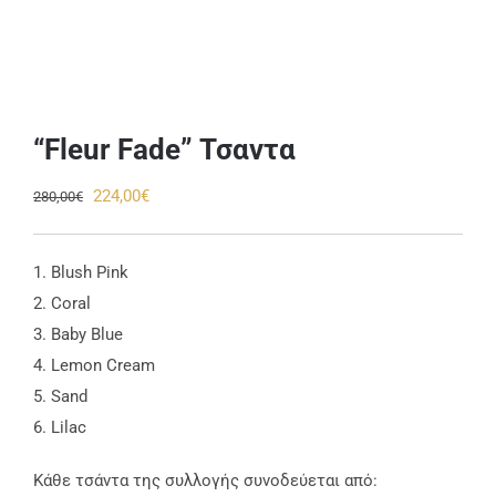
“Fleur Fade” Τσαντα
Original
Η
224,00
€
280,00
€
price
τρέχουσα
was:
τιμή
1. Blush Pink
280,00€.
είναι:
2. Coral
224,00€.
3. Baby Blue
4. Lemon Cream
5. Sand
6. Lilac
Κάθε τσάντα της συλλογής συνοδεύεται από: