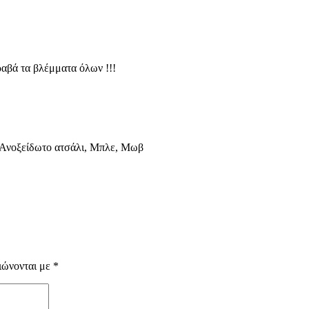
ραβά τα βλέμματα όλων !!!
ο-Ανοξείδωτο ατσάλι, Μπλε, Μωβ
ιώνονται με
*