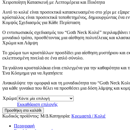
Χειροποίητη Κατασκευή με Λεπτομέρεια και Ποιότητα
Αυτό το κολιέ είναι προσεκτικά κατασκευασμένο στο χέρι με εξαι
κρύσταλλος είναι προσεκτικά τοποθετημένος, δημιουργώντας ένα εν
Κομψός Σχεδιασμός για Κάθε Περίσταση
Ο εντυπωσιακός σχεδιασμός του “Goth Neck Κολιέ” περιλαμβάνει πε
μοναδικό τρόπο, προσθέτοντας μια αίσθηση πολυτέλειας και κλασικ
Χρώμα και Λάμψη
Το χρώμα των κρυστάλλων προσδίδει μια αίσθηση μυστήριου και εκλε
εκλεπτυσμένη πινελιά σε ένα απλό σύνολο.
Τα γυάλινα κρυσταλλάκια είναι επιλεγμένα για την καθαρότητα και 
Ένα Κόσμημα για να Αγαπήσετε
Ανακαλύψτε την ομορφιά και τη μοναδικότητα του “Goth Neck Κολιέ”
για κάθε γυναίκα που θέλει να προσθέσει μια δόση λάμψης και κομ
Χρώμα
Εκκαθάριση επιλογής
Goth
Προσθήκη στο καλάθι
Neck
Κωδικός προϊόντος:
Μ/Δ
Κατηγορία:
Κρεμαστά / Κολιέ
Κολιέ
ποσότητα
Περιγραφή