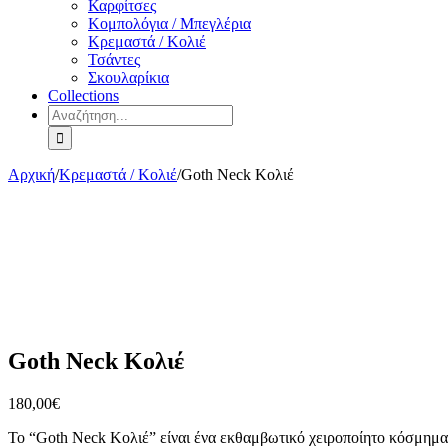
Καρφίτσες
Κομπολόγια / Μπεγλέρια
Κρεμαστά / Κολιέ
Τσάντες
Σκουλαρίκια
Collections
Αναζήτηση
για:
Αρχική
/
Κρεμαστά / Κολιέ
/
Goth Neck Κολιέ
Goth Neck Κολιέ
180,00
€
Το “Goth Neck Κολιέ” είναι ένα εκθαμβωτικό χειροποίητο κόσμημα 