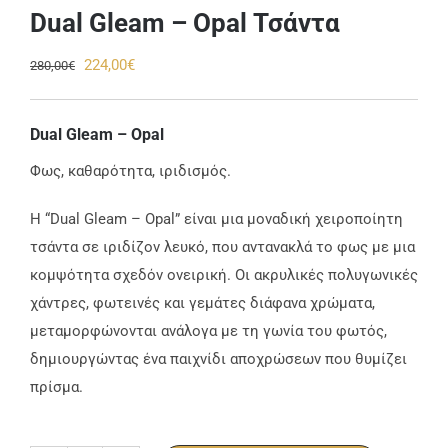
Dual Gleam – Opal Τσάντα
Original
Η
224,00
€
280,00
€
price
τρέχουσα
was:
τιμή
Dual Gleam – Opal
280,00€.
είναι:
Φως, καθαρότητα, ιριδισμός.
224,00€.
Η “Dual Gleam – Opal” είναι μια μοναδική χειροποίητη
τσάντα σε ιριδίζον λευκό, που αντανακλά το φως με μια
κομψότητα σχεδόν ονειρική. Οι ακρυλικές πολυγωνικές
χάντρες, φωτεινές και γεμάτες διάφανα χρώματα,
μεταμορφώνονται ανάλογα με τη γωνία του φωτός,
δημιουργώντας ένα παιχνίδι αποχρώσεων που θυμίζει
πρίσμα.