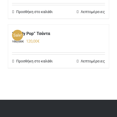
was:
τιμή
Προσθήκη στο καλάθι
Λεπτομέρειες
290,00€.
είναι:
232,00€.
“Candy Pop” Τσάντα
Sale!
Original
Η
120,00
€
150,00
€
price
τρέχουσα
was:
τιμή
Προσθήκη στο καλάθι
Λεπτομέρειες
150,00€.
είναι:
120,00€.