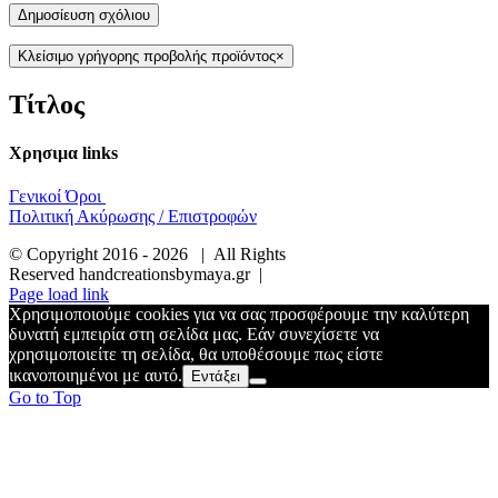
Κλείσιμο γρήγορης προβολής προϊόντος
×
Τίτλος
Χρησιμα links
Γενικοί Όροι
Πολιτική Ακύρωσης / Επιστροφών
© Copyright 2016 -
2026 | All Rights
Reserved handcreationsbymaya.gr |
Page load link
Χρησιμοποιούμε cookies για να σας προσφέρουμε την καλύτερη
δυνατή εμπειρία στη σελίδα μας. Εάν συνεχίσετε να
χρησιμοποιείτε τη σελίδα, θα υποθέσουμε πως είστε
ικανοποιημένοι με αυτό.
Εντάξει
Go to Top