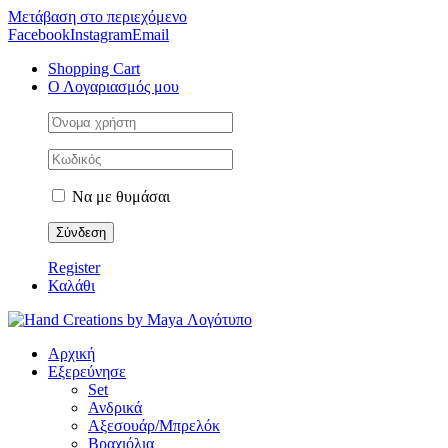
Μετάβαση στο περιεχόμενο
Facebook
Instagram
Email
Shopping Cart
Ο Λογαριασμός μου
Να με θυμάσαι
Register
Καλάθι
Αρχική
Εξερεύνησε
Set
Ανδρικά
Αξεσουάρ/Μπρελόκ
Βραχιόλια