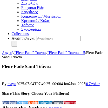
Δαχτυλίδια
Εποχιακά Είδη
Καρφίτσες
Κομπολόγια / Μπεγλέρια
Κρεμαστά / Κολιέ
Τσάντες
Σκουλαρίκια
Collections
Αναζήτηση για:
Αρχική
/
“Fleur Fade” Τσαντα
/
“Fleur Fade” Τσαντα – 5
/
Fleur Fade
Sand Τσάντα
Fleur Fade Sand Τσάντα
By
maya
|
2025-07-04T07:49:25+00:00
4 Ιουλίου, 2025
|
0 Σχόλια
Share This Story, Choose Your Platform!
Facebook
Twitter
Reddit
LinkedIn
Tumblr
Pinterest