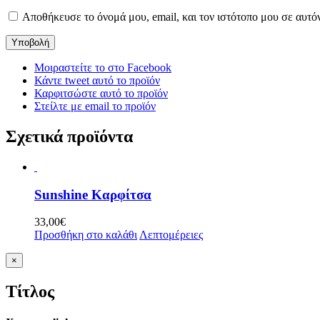
Αποθήκευσε το όνομά μου, email, και τον ιστότοπο μου σε αυτό
Μοιραστείτε το στο Facebook
Κάντε tweet αυτό το προϊόν
Καρφιτσώστε αυτό το προϊόν
Στείλτε με email το προϊόν
Σχετικά προϊόντα
Sunshine Καρφίτσα
33,00
€
Προσθήκη στο καλάθι
Λεπτομέρειες
Κλείσιμο
×
γρήγορης
προβολής
Τίτλος
προϊόντος