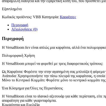
απαράμιλλη διαύγεια και την εξαιρετική κοπή του, που προσθέτει μι
Εξαντλημένο
Κωδικός προϊόντος:
VBB
Κατηγορία:
Καρφίτσες
Περιγραφή
Αξιολογήσεις (0)
Περιγραφή
Η VersaBloom δεν είναι απλώς μια καρφίτσα, αλλά ένα πολυμορφικό
Πολυμορφική Χρήση
Η VersaBloom μπορεί να φορεθεί με τρεις διαφορετικούς τρόπους:
Ως Καρφίτσα: Φορέστε την στην αγαπημένη σας μπλούζα ή φόρεμα γ
Ανάποδα: Χρησιμοποιήστε την πίσω πλευρά της καρφίτσας, η οποία έ
Μόνο το Κεντρικό Κομμάτι: Φορέστε μόνο το κεντρικό κομμάτι της κ
Ένα Κόσμημα για Όλες τις Περιστάσεις
Η VersaBloom είναι το ιδανικό αξεσουάρ για κάθε περίσταση, είτε 
απαραίτητη για κάθε γκαρνταρόμπα.
Κομψότητα και Ευελιξία