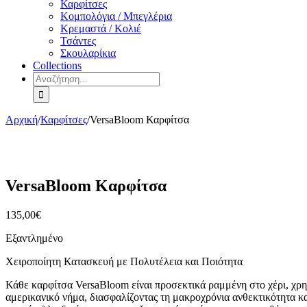
Καρφίτσες
Κομπολόγια / Μπεγλέρια
Κρεμαστά / Κολιέ
Τσάντες
Σκουλαρίκια
Collections
Αναζήτηση
για:
Αρχική
/
Καρφίτσες
/
VersaBloom Καρφίτσα
VersaBloom Καρφίτσα
135,00
€
Εξαντλημένο
Χειροποίητη Κατασκευή με Πολυτέλεια και Ποιότητα
Κάθε καρφίτσα VersaBloom είναι προσεκτικά ραμμένη στο χέρι, χρη
αμερικανικό νήμα, διασφαλίζοντας τη μακροχρόνια ανθεκτικότητα και