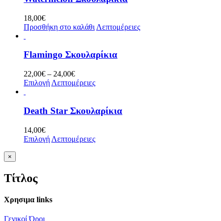
18,00
€
Προσθήκη στο καλάθι
Λεπτομέρειες
Flamingo Σκουλαρίκια
Price
22,00
€
–
24,00
€
range:
Επιλογή
Λεπτομέρειες
22,00€
through
24,00€
Death Star Σκουλαρίκια
14,00
€
Επιλογή
Λεπτομέρειες
Κλείσιμο
×
γρήγορης
προβολής
Τίτλος
προϊόντος
Χρησιμα links
Γενικοί Όροι