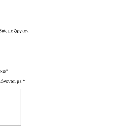
ιάς με ζιργκόν.
ίκια”
ιώνονται με
*