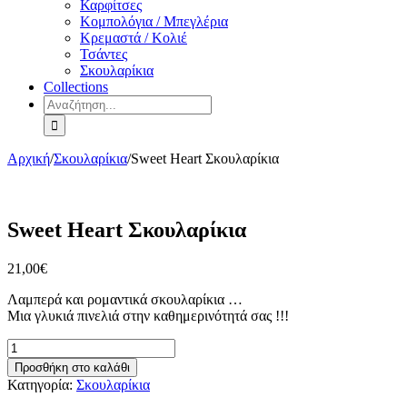
Καρφίτσες
Κομπολόγια / Μπεγλέρια
Κρεμαστά / Κολιέ
Τσάντες
Σκουλαρίκια
Collections
Αναζήτηση
για:
Αρχική
/
Σκουλαρίκια
/
Sweet Heart Σκουλαρίκια
Sweet Heart Σκουλαρίκια
21,00
€
Λαμπερά και ρομαντικά σκουλαρίκια …
Μια γλυκιά πινελιά στην καθημερινότητά σας !!!
Sweet
Heart
Προσθήκη στο καλάθι
Σκουλαρίκια
Κατηγορία:
Σκουλαρίκια
ποσότητα