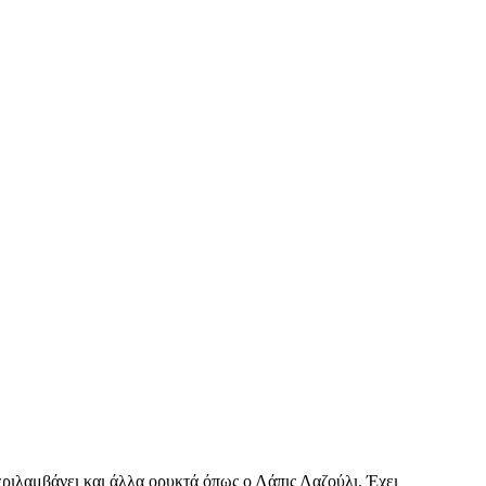
εριλαμβάνει και άλλα ορυκτά όπως ο Λάπις Λαζούλι. Έχει