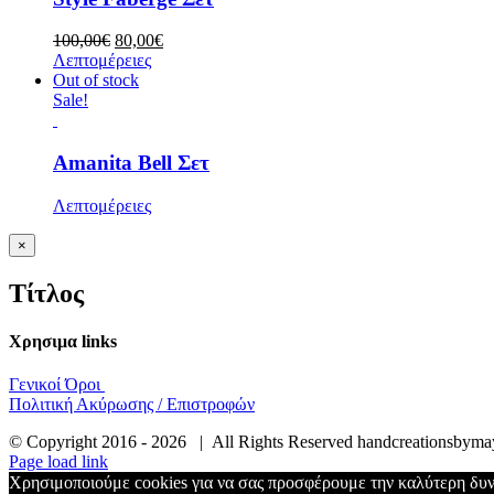
Original
Η
100,00
€
80,00
€
price
τρέχουσα
Λεπτομέρειες
was:
τιμή
Out of stock
100,00€.
είναι:
Sale!
80,00€.
Amanita Bell Σετ
Λεπτομέρειες
Κλείσιμο
×
γρήγορης
προβολής
Τίτλος
προϊόντος
Χρησιμα links
Γενικοί Όροι
Πολιτική Ακύρωσης / Επιστροφών
© Copyright 2016 -
2026 | All Rights Reserved handcreationsbyma
Page load link
Χρησιμοποιούμε cookies για να σας προσφέρουμε την καλύτερη δυνα