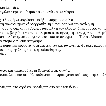
και λωρίδες.
γάλης περιεκτικότητας του σε ανθρακικό νάτριο.
 φίλους ή να παγιώσει μια ήδη υπάρχουσα φιλία.
 τη συναισθηματική ισορροπία, τη διαίσθηση και την αντίληψη.
τη συμπόνοια και τη συγχώρεση. Έλκει τον πλούτο, δίνει θάρρος και 
να σας βοηθήσει να καταπολεμήσετε το άγχος, τη μελαγχολία, το θυμ
θήσει πολύ στην αυτοσυγκέντρωση και το άνοιγμα του Τρίτου Ματιού
τα άτομα για βαθύ στοχασμό.
ευματικές εργασίες, στη μαντεία και και τονώνει τις ψυχικές ικανότη
υς, τους εφιάλτες και τις ψευδαισθήσεις.
ρίων.
ρυγγα, και καταπραΰνει τη βραχνάδα της φωνής.
τα αποτελέσματα σε κάθε ασθένεια που προέρχεται από ψυχοσωματικά
ίζεται στο νερό και φορτίζεται στο φως του ήλιου.