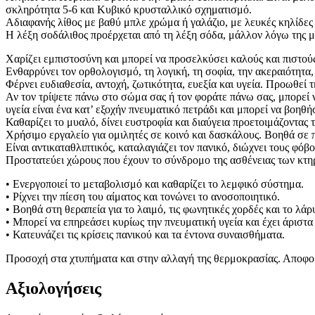
σκληρότητα 5-6 και Κυβικό κρυσταλλικό σχηματισμό.
Αδιαφανής λίθος με βαθύ μπλε χρώμα ή γαλάζιο, με λευκές κηλίδες 
Η λέξη σοδάλιθος προέρχεται από τη λέξη σόδα, μάλλον λόγω της με
Χαρίζει εμπιστοσύνη και μπορεί να προσελκύσει καλούς και πιστούς
Ενθαρρύνει τον ορθολογισμό, τη λογική, τη σοφία, την ακεραιότητα,
Φέρνει ευδιαθεσία, αντοχή, ζωτικότητα, ευεξία και υγεία. Προωθεί 
Αν τον τρίψετε πάνω στο σώμα σας ή τον φοράτε πάνω σας, μπορεί 
υγεία είναι ένα κατ’ εξοχήν πνευματικό πετράδι και μπορεί να βοη
Καθαρίζει το μυαλό, δίνει ευστροφία και διαύγεια προετοιμάζοντας 
Χρήσιμο εργαλείο για ομιλητές σε κοινό και δασκάλους. Βοηθά σε πν
Είναι αντικαταθλιπτικός, καταλαγιάζει τον πανικό, διώχνει τους φόβο
Προστατεύει χώρους που έχουν το σύνδρομο της ασθένειας των κτη
• Ενεργοποιεί το μεταβολισμό και καθαρίζει το λεμφικό σύστημα.
• Ρίχνει την πίεση του αίματος και τονώνει το ανοσοποιητικό.
• Βοηθά στη θεραπεία για το λαιμό, τις φωνητικές χορδές και το λά
• Μπορεί να επηρεάσει κυρίως την πνευματική υγεία και έχει άρισ
• Κατευνάζει τις κρίσεις πανικού και τα έντονα συναισθήματα.
Προσοχή στα χτυπήματα και στην αλλαγή της θερμοκρασίας. Αποφορτ
Αξιολογήσεις