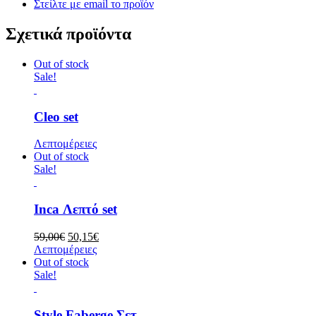
Στείλτε με email το προϊόν
Σχετικά προϊόντα
Out of stock
Sale!
Cleo set
Λεπτομέρειες
Out of stock
Sale!
Inca Λεπτό set
Original
Η
59,00
€
50,15
€
price
τρέχουσα
Λεπτομέρειες
was:
τιμή
Out of stock
59,00€.
είναι:
Sale!
50,15€.
Style Faberge Σετ