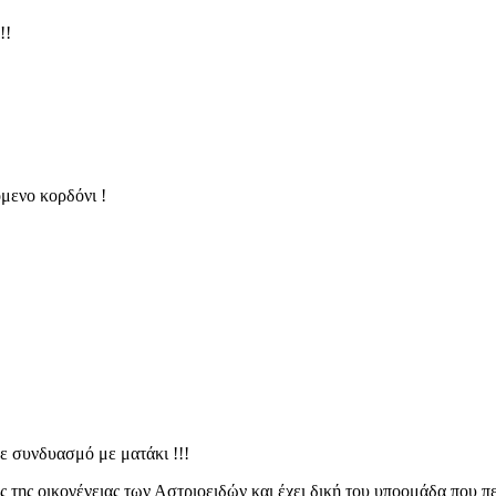
!!
μενο κορδόνι !
ε συνδυασμό με ματάκι !!!
 της οικογένειας των Αστριοειδών και έχει δική του υποομάδα που π