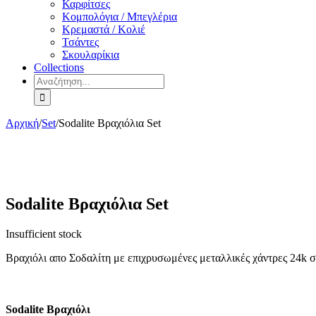
Καρφίτσες
Κομπολόγια / Μπεγλέρια
Κρεμαστά / Κολιέ
Τσάντες
Σκουλαρίκια
Collections
Αναζήτηση
για:
Αρχική
/
Set
/
Sodalite Βραχιόλια Set
Sodalite Βραχιόλια Set
Insufficient stock
Βραχιόλι απο Σοδαλίτη με επιχρυσωμένες μεταλλικές χάντρες 24k σ
Sodalite Βραχιόλι