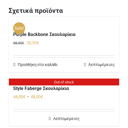
Σχετικά προϊόντα
Sale!
Purple Backbone Σκουλαρίκια
Original
Η
30,50
€
38,00
€
price
τρέχουσα
was:
τιμή
Προσθήκη στο καλάθι
Λεπτομέρειες
38,00€.
είναι:
30,50€.
Out of stock
Style Faberge Σκουλαρίκια
Price
44,00
€
–
48,00
€
range:
44,00€
Λεπτομέρειες
through