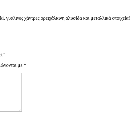
i, γυάλινες χάντρες,ορειχάλκινη αλυσίδα και μεταλλικά στοιχεία!
et”
ιώνονται με
*