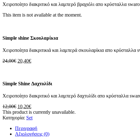
Χειροποίητο διακριτικό και λαμπερό βραχιόλι απο κρύσταλλα swarov
This item is not available at the moment.
Simple shine Σκουλαρίκια
Χειροποίητα διακριτικιά και λαμπερά σκουλαρίκια απο κρύσταλλα sw
Original
Η
24,00
€
20,40
€
price
τρέχουσα
was:
τιμή
24,00€.
είναι:
20,40€.
Simple Shine Δαχτυλίδι
Χειροποίητο διακριτικό και λαμπερό δαχτυλίδι απο κρύσταλλα swaro
Original
Η
12,00
€
10,20
€
price
τρέχουσα
This product is currently unavailable.
was:
τιμή
Κατηγορία:
Set
12,00€.
είναι:
Περιγραφή
10,20€.
Αξιολογήσεις (0)