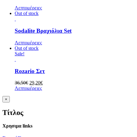
Λεπτομέρειες
Out of stock
Sodalite Βραχιόλια Set
Λεπτομέρειες
Out of stock
Sale!
Rozario Σετ
Original
Η
36,50
€
29,20
€
price
τρέχουσα
Λεπτομέρειες
was:
τιμή
36,50€.
είναι:
Κλείσιμο
×
γρήγορης
29,20€.
προβολής
Τίτλος
προϊόντος
Χρησιμα links