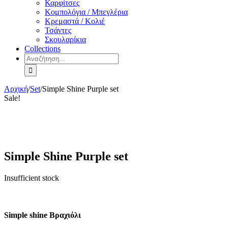
Καρφίτσες
Κομπολόγια / Μπεγλέρια
Κρεμαστά / Κολιέ
Τσάντες
Σκουλαρίκια
Collections
Αναζήτηση
για:
Αρχική
/
Set
/
Simple Shine Purple set
Sale!
Simple Shine Purple set
Insufficient stock
Simple shine Βραχιόλι