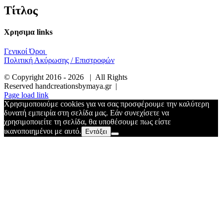
προβολής
Τίτλος
προϊόντος
Χρησιμα links
Γενικοί Όροι
Πολιτική Ακύρωσης / Επιστροφών
© Copyright 2016 -
2026 | All Rights
Reserved handcreationsbymaya.gr |
Page load link
Χρησιμοποιούμε cookies για να σας προσφέρουμε την καλύτερη
δυνατή εμπειρία στη σελίδα μας. Εάν συνεχίσετε να
χρησιμοποιείτε τη σελίδα, θα υποθέσουμε πως είστε
ικανοποιημένοι με αυτό.
Εντάξει
Go
to
Top