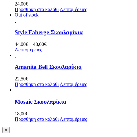
24,00
€
Προσθήκη στο καλάθι
Λεπτομέρειες
Out of stock
Style Faberge Σκουλαρίκια
Price
44,00
€
–
48,00
€
range:
Λεπτομέρειες
44,00€
through
48,00€
Amanita Bell Σκουλαρίκια
22,50
€
Προσθήκη στο καλάθι
Λεπτομέρειες
Mosaic Σκουλαρίκια
18,00
€
Προσθήκη στο καλάθι
Λεπτομέρειες
Κλείσιμο
×
γρήγορης