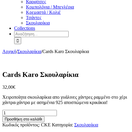
Καρφίτσες
Κομπολόγια / Μπεγλέρια
Κρεμαστά / Κολιέ
Τσάντες
Σκουλαρίκια
Collections
Αναζήτηση
για:
Αρχική
/
Σκουλαρίκια
/
Cards Karo Σκουλαρίκια
Cards Karo Σκουλαρίκια
32,00
€
Χειροποίητα σκουλαρίκια απο γυάλινες χάντρες ραμμένο στο χέρι
χάντρα-χάντρα με ασημένια 925 αποσπώμενα κρικάκια!
Cards
Karo
Προσθήκη στο καλάθι
Σκουλαρίκια
Κωδικός προϊόντος:
CKE
Κατηγορία:
Σκουλαρίκια
ποσότητα