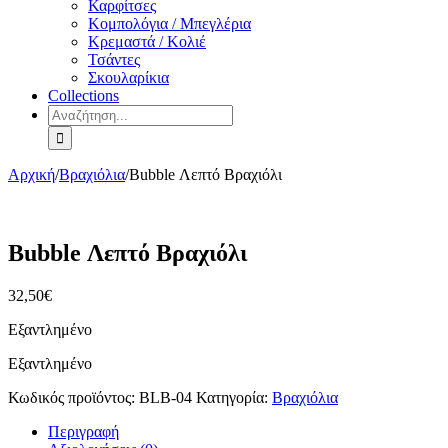
Καρφίτσες
Κομπολόγια / Μπεγλέρια
Κρεμαστά / Κολιέ
Τσάντες
Σκουλαρίκια
Collections
Αναζήτηση
για:
Αρχική
/
Βραχιόλια
/
Bubble Λεπτό Βραχιόλι
Bubble Λεπτό Βραχιόλι
32,50
€
Εξαντλημένο
Εξαντλημένο
Κωδικός προϊόντος:
BLB-04
Κατηγορία:
Βραχιόλια
Περιγραφή