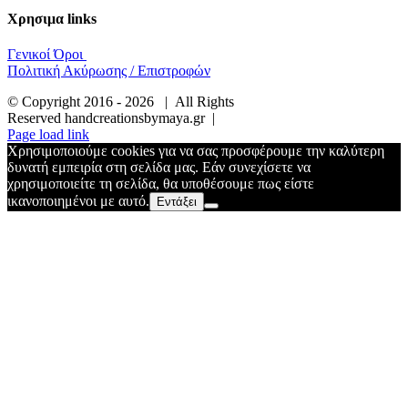
Χρησιμα links
Γενικοί Όροι
Πολιτική Ακύρωσης / Επιστροφών
© Copyright 2016 -
2026 | All Rights
Reserved handcreationsbymaya.gr |
Page load link
Χρησιμοποιούμε cookies για να σας προσφέρουμε την καλύτερη
δυνατή εμπειρία στη σελίδα μας. Εάν συνεχίσετε να
χρησιμοποιείτε τη σελίδα, θα υποθέσουμε πως είστε
ικανοποιημένοι με αυτό.
Εντάξει
Go
to
Top