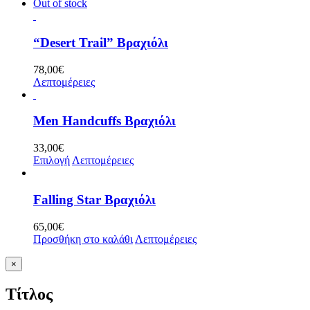
Out of stock
“Desert Trail” Βραχιόλι
78,00
€
Λεπτομέρειες
Men Handcuffs Βραχιόλι
33,00
€
Επιλογή
Λεπτομέρειες
Falling Star Βραχιόλι
65,00
€
Προσθήκη στο καλάθι
Λεπτομέρειες
Κλείσιμο
×
γρήγορης
προβολής
Τίτλος
προϊόντος