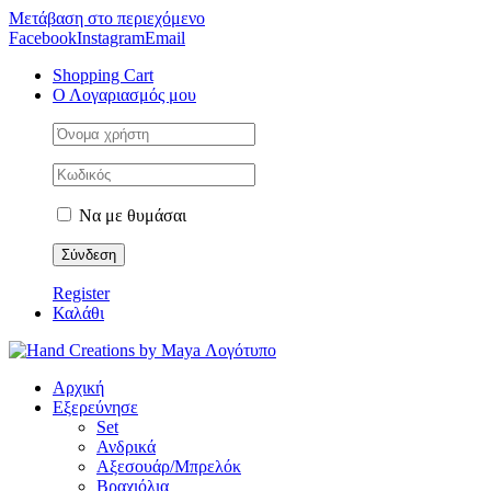
Μετάβαση στο περιεχόμενο
Facebook
Instagram
Email
Shopping Cart
Ο Λογαριασμός μου
Να με θυμάσαι
Register
Καλάθι
Αρχική
Εξερεύνησε
Set
Ανδρικά
Αξεσουάρ/Μπρελόκ
Βραχιόλια