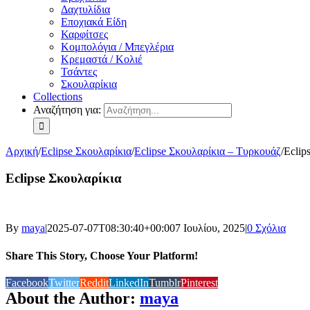
Δαχτυλίδια
Εποχιακά Είδη
Καρφίτσες
Κομπολόγια / Μπεγλέρια
Κρεμαστά / Κολιέ
Τσάντες
Σκουλαρίκια
Collections
Αναζήτηση για:
Αρχική
/
Eclipse Σκουλαρίκια
/
Eclipse Σκουλαρίκια – Τυρκουάζ
/
Eclip
Eclipse Σκουλαρίκια
By
maya
|
2025-07-07T08:30:40+00:00
7 Ιουλίου, 2025
|
0 Σχόλια
Share This Story, Choose Your Platform!
Facebook
Twitter
Reddit
LinkedIn
Tumblr
Pinterest
About the Author:
maya