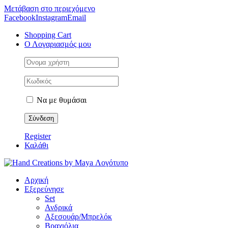
Μετάβαση στο περιεχόμενο
Facebook
Instagram
Email
Shopping Cart
Ο Λογαριασμός μου
Να με θυμάσαι
Register
Καλάθι
Αρχική
Εξερεύνησε
Set
Ανδρικά
Αξεσουάρ/Μπρελόκ
Βραχιόλια