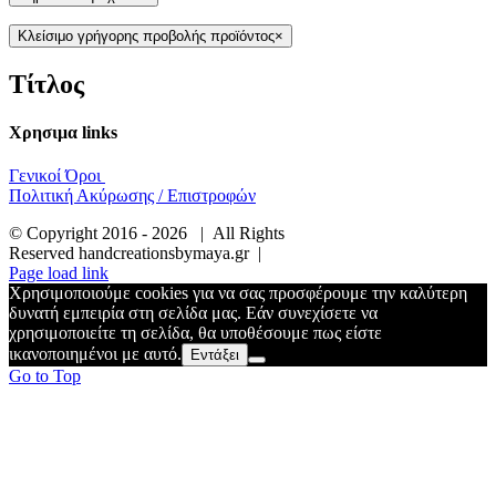
Κλείσιμο γρήγορης προβολής προϊόντος
×
Τίτλος
Χρησιμα links
Γενικοί Όροι
Πολιτική Ακύρωσης / Επιστροφών
© Copyright 2016 -
2026 | All Rights
Reserved handcreationsbymaya.gr |
Page load link
Χρησιμοποιούμε cookies για να σας προσφέρουμε την καλύτερη
δυνατή εμπειρία στη σελίδα μας. Εάν συνεχίσετε να
χρησιμοποιείτε τη σελίδα, θα υποθέσουμε πως είστε
ικανοποιημένοι με αυτό.
Εντάξει
Go to Top