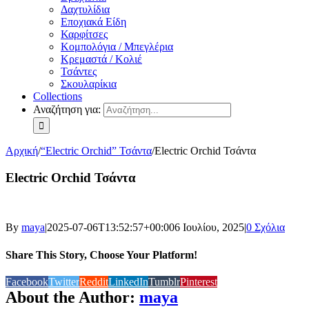
Δαχτυλίδια
Εποχιακά Είδη
Καρφίτσες
Κομπολόγια / Μπεγλέρια
Κρεμαστά / Κολιέ
Τσάντες
Σκουλαρίκια
Collections
Αναζήτηση για:
Αρχική
/
“Electric Orchid” Τσάντα
/
Electric Orchid Τσάντα
Electric Orchid Τσάντα
By
maya
|
2025-07-06T13:52:57+00:00
6 Ιουλίου, 2025
|
0 Σχόλια
Share This Story, Choose Your Platform!
Facebook
Twitter
Reddit
LinkedIn
Tumblr
Pinterest
About the Author:
maya