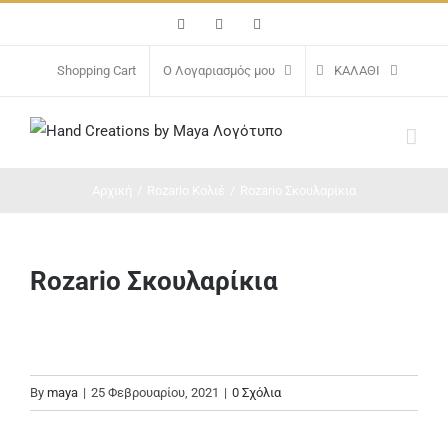
Μετάβαση
Facebook
Instagram
Email
στο
περιεχόμενο
Shopping Cart
Ο Λογαριασμός μου
ΚΑΛΆΘΙ
Αρχική
/
Rozario Κολιέ
/
Rozario Σκουλαρίκια
Rozario Σκουλαρίκια
By
maya
|
25 Φεβρουαρίου, 2021
|
0 Σχόλια