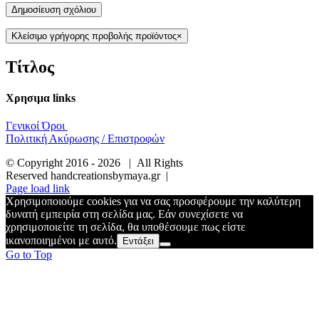
Κλείσιμο γρήγορης προβολής προϊόντος
×
Τίτλος
Χρησιμα links
Γενικοί Όροι
Πολιτική Ακύρωσης / Επιστροφών
© Copyright 2016 -
2026 | All Rights
Reserved handcreationsbymaya.gr |
Page load link
Χρησιμοποιούμε cookies για να σας προσφέρουμε την καλύτερη
δυνατή εμπειρία στη σελίδα μας. Εάν συνεχίσετε να
χρησιμοποιείτε τη σελίδα, θα υποθέσουμε πως είστε
ικανοποιημένοι με αυτό.
Εντάξει
Go to Top