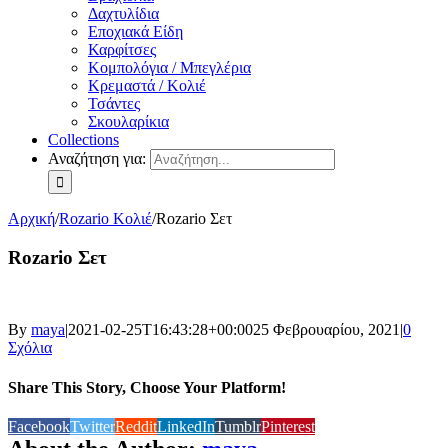
Δαχτυλίδια
Εποχιακά Είδη
Καρφίτσες
Κομπολόγια / Μπεγλέρια
Κρεμαστά / Κολιέ
Τσάντες
Σκουλαρίκια
Collections
Αναζήτηση για:
Αρχική
/
Rozario Κολιέ
/
Rozario Σετ
Rozario Σετ
By
maya
|
2021-02-25T16:43:28+00:00
25 Φεβρουαρίου, 2021
|
0
Σχόλια
Share This Story, Choose Your Platform!
Facebook
Twitter
Reddit
LinkedIn
Tumblr
Pinterest