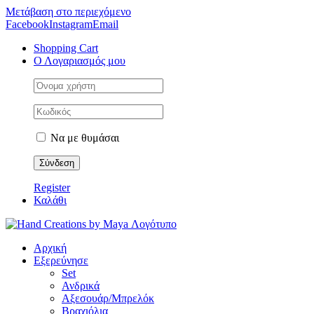
Μετάβαση στο περιεχόμενο
Facebook
Instagram
Email
Shopping Cart
Ο Λογαριασμός μου
Να με θυμάσαι
Register
Καλάθι
Αρχική
Εξερεύνησε
Set
Ανδρικά
Αξεσουάρ/Μπρελόκ
Βραχιόλια