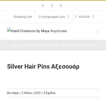
Μετάβαση
Facebook
Instagram
Email
στο
περιεχόμενο
Shopping Cart
Ο Λογαριασμός μου
ΚΑΛΆΘΙ
Αρχική
/
Silver Hair Pins Αξεσουάρ
/
Silver Hair Pins Αξεσουάρ
Silver Hair Pins Αξεσουάρ
By
maya
|
2 Μαΐου, 2020
|
0 Σχόλια