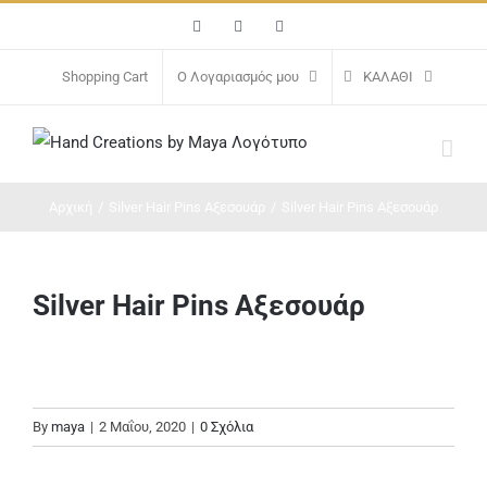
Μετάβαση
Facebook
Instagram
Email
στο
περιεχόμενο
Shopping Cart
Ο Λογαριασμός μου
ΚΑΛΆΘΙ
Αρχική
/
Silver Hair Pins Αξεσουάρ
/
Silver Hair Pins Αξεσουάρ
Silver Hair Pins Αξεσουάρ
By
maya
|
2 Μαΐου, 2020
|
0 Σχόλια