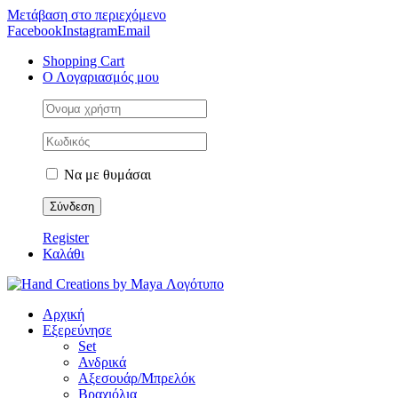
Μετάβαση στο περιεχόμενο
Facebook
Instagram
Email
Shopping Cart
Ο Λογαριασμός μου
Να με θυμάσαι
Register
Καλάθι
Αρχική
Εξερεύνησε
Set
Ανδρικά
Αξεσουάρ/Μπρελόκ
Βραχιόλια