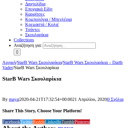
Δαχτυλίδια
Εποχιακά Είδη
Καρφίτσες
Κομπολόγια / Μπεγλέρια
Κρεμαστά / Κολιέ
Τσάντες
Σκουλαρίκια
Collections
Αναζήτηση για:
Αρχική
/
StarB Wars Σκουλαρίκια
/
StarB Wars Σκουλαρίκια – Darth
Vader
/
StarB Wars Σκουλαρίκια
StarB Wars Σκουλαρίκια
By
maya
|
2020-04-21T17:32:54+00:00
21 Απριλίου, 2020
|
0 Σχόλια
Share This Story, Choose Your Platform!
Facebook
Twitter
Reddit
LinkedIn
Tumblr
Pinterest