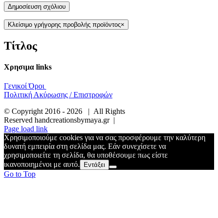
Κλείσιμο γρήγορης προβολής προϊόντος
×
Τίτλος
Χρησιμα links
Γενικοί Όροι
Πολιτική Ακύρωσης / Επιστροφών
© Copyright 2016 -
2026 | All Rights
Reserved handcreationsbymaya.gr |
Page load link
Χρησιμοποιούμε cookies για να σας προσφέρουμε την καλύτερη
δυνατή εμπειρία στη σελίδα μας. Εάν συνεχίσετε να
χρησιμοποιείτε τη σελίδα, θα υποθέσουμε πως είστε
ικανοποιημένοι με αυτό.
Εντάξει
Go to Top