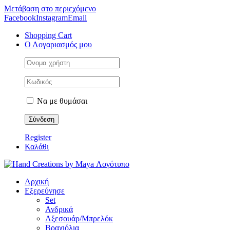
Μετάβαση στο περιεχόμενο
Facebook
Instagram
Email
Shopping Cart
Ο Λογαριασμός μου
Να με θυμάσαι
Register
Καλάθι
Αρχική
Εξερεύνησε
Set
Ανδρικά
Αξεσουάρ/Μπρελόκ
Βραχιόλια