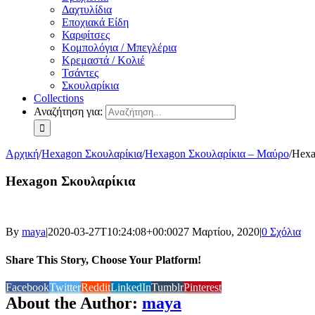
Δαχτυλίδια
Εποχιακά Είδη
Καρφίτσες
Κομπολόγια / Μπεγλέρια
Κρεμαστά / Κολιέ
Τσάντες
Σκουλαρίκια
Collections
Αναζήτηση για:
Αρχική
/
Hexagon Σκουλαρίκια
/
Hexagon Σκουλαρίκια – Μαύρο
/
Hexa
Hexagon Σκουλαρίκια
By
maya
|
2020-03-27T10:24:08+00:00
27 Μαρτίου, 2020
|
0 Σχόλια
Share This Story, Choose Your Platform!
Facebook
Twitter
Reddit
LinkedIn
Tumblr
Pinterest
About the Author:
maya