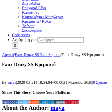
Δαχτυλίδια
Εποχιακά Είδη
Καρφίτσες
Κομπολόγια / Μπεγλέρια
Κρεμαστά / Κολιέ
Τσάντες
Σκουλαρίκια
Collections
Αναζήτηση για:
Αρχική
/
Faux Druzy SS Σκουλαρίκια
/
Faux Druzy SS Κρεμαστό
Faux Druzy SS Κρεμαστό
By
maya
|
2020-03-21T18:54:04+00:00
21 Μαρτίου, 2020
|
0 Σχόλια
Share This Story, Choose Your Platform!
Facebook
Twitter
Reddit
LinkedIn
Tumblr
Pinterest
About the Author:
maya