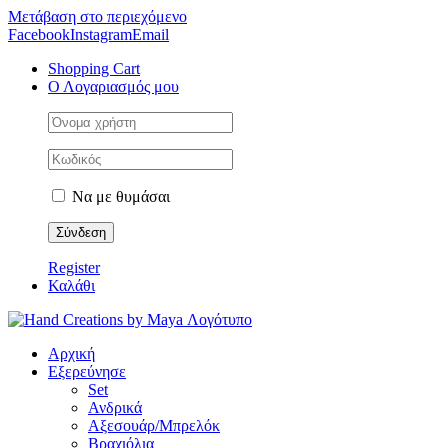
Μετάβαση στο περιεχόμενο
Facebook
Instagram
Email
Shopping Cart
Ο Λογαριασμός μου
Να με θυμάσαι
Register
Καλάθι
Αρχική
Εξερεύνησε
Set
Ανδρικά
Αξεσουάρ/Μπρελόκ
Βραχιόλια