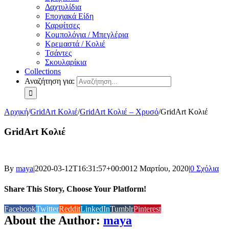
Δαχτυλίδια
Εποχιακά Είδη
Καρφίτσες
Κομπολόγια / Μπεγλέρια
Κρεμαστά / Κολιέ
Τσάντες
Σκουλαρίκια
Collections
Αναζήτηση για:
Αρχική
/
GridArt Κολιέ
/
GridArt Κολιέ – Χρυσό
/
GridArt Κολιέ
GridArt Κολιέ
By
maya
|
2020-03-12T16:31:57+00:00
12 Μαρτίου, 2020
|
0 Σχόλια
Share This Story, Choose Your Platform!
Facebook
Twitter
Reddit
LinkedIn
Tumblr
Pinterest
About the Author:
maya