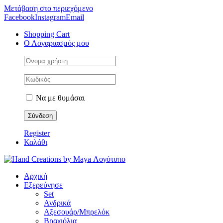
Μετάβαση στο περιεχόμενο
Facebook
Instagram
Email
Shopping Cart
Ο Λογαριασμός μου
Να με θυμάσαι
Register
Καλάθι
Αρχική
Εξερεύνησε
Set
Ανδρικά
Αξεσουάρ/Μπρελόκ
Βραχιόλια