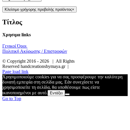
Κλείσιμο γρήγορης προβολής προϊόντος
×
Τίτλος
Χρησιμα links
Γενικοί Όροι
Πολιτική Ακύρωσης / Επιστροφών
© Copyright 2016 -
2026 | All Rights
Reserved handcreationsbymaya.gr |
Page load link
Χρησιμοποιούμε cookies για να σας προσφέρουμε την καλύτερη
δυνατή εμπειρία στη σελίδα μας. Εάν συνεχίσετε να
χρησιμοποιείτε τη σελίδα, θα υποθέσουμε πως είστε
ικανοποιημένοι με αυτό.
Εντάξει
Go to Top