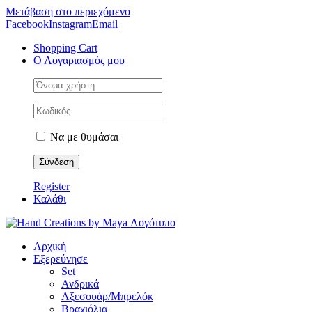
Μετάβαση στο περιεχόμενο
Facebook
Instagram
Email
Shopping Cart
Ο Λογαριασμός μου
Να με θυμάσαι
Register
Καλάθι
Αρχική
Εξερεύνησε
Set
Ανδρικά
Αξεσουάρ/Μπρελόκ
Βραχιόλια