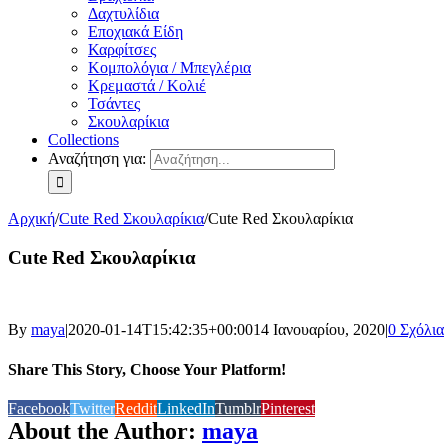
Δαχτυλίδια
Εποχιακά Είδη
Καρφίτσες
Κομπολόγια / Μπεγλέρια
Κρεμαστά / Κολιέ
Τσάντες
Σκουλαρίκια
Collections
Αναζήτηση για:
Αρχική
/
Cute Red Σκουλαρίκια
/
Cute Red Σκουλαρίκια
Cute Red Σκουλαρίκια
By
maya
|
2020-01-14T15:42:35+00:00
14 Ιανουαρίου, 2020
|
0 Σχόλια
Share This Story, Choose Your Platform!
Facebook
Twitter
Reddit
LinkedIn
Tumblr
Pinterest
About the Author:
maya