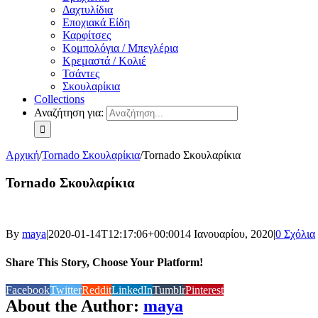
Δαχτυλίδια
Εποχιακά Είδη
Καρφίτσες
Κομπολόγια / Μπεγλέρια
Κρεμαστά / Κολιέ
Τσάντες
Σκουλαρίκια
Collections
Αναζήτηση για:
Αρχική
/
Tornado Σκουλαρίκια
/
Tornado Σκουλαρίκια
Tornado Σκουλαρίκια
By
maya
|
2020-01-14T12:17:06+00:00
14 Ιανουαρίου, 2020
|
0 Σχόλια
Share This Story, Choose Your Platform!
Facebook
Twitter
Reddit
LinkedIn
Tumblr
Pinterest
About the Author:
maya