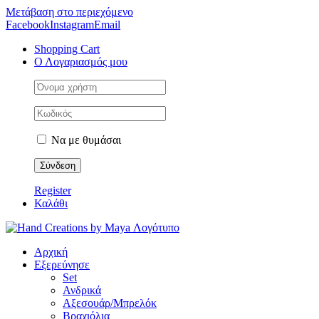
Μετάβαση στο περιεχόμενο
Facebook
Instagram
Email
Shopping Cart
Ο Λογαριασμός μου
Να με θυμάσαι
Register
Καλάθι
Αρχική
Εξερεύνησε
Set
Ανδρικά
Αξεσουάρ/Μπρελόκ
Βραχιόλια