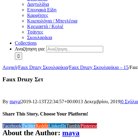
Δαχτυλίδια
Εποχιακά Είδη
Καρφίτσες
Κομπολόγια / Μπεγλέρια
Κρεμαστά / Κολιέ
Τσάντες
Σκουλαρίκια
Collections
Αναζήτηση για:
Αρχική
/
Faux Druzy Σκουλαρίκια
/
Faux Druzy Σκουλαρίκια – 15
/
Fau
Faux Druzy Σετ
By
maya
|
2019-12-13T22:34:57+00:00
13 Δεκεμβρίου, 2019
|
0 Σχόλι
Share This Story, Choose Your Platform!
Facebook
Twitter
Reddit
LinkedIn
Tumblr
Pinterest
About the Author:
maya