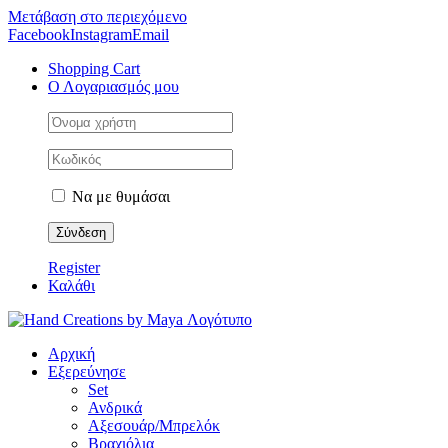
Μετάβαση στο περιεχόμενο
Facebook
Instagram
Email
Shopping Cart
Ο Λογαριασμός μου
Να με θυμάσαι
Register
Καλάθι
Αρχική
Εξερεύνησε
Set
Ανδρικά
Αξεσουάρ/Μπρελόκ
Βραχιόλια