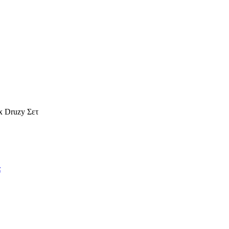
x Druzy Σετ
α