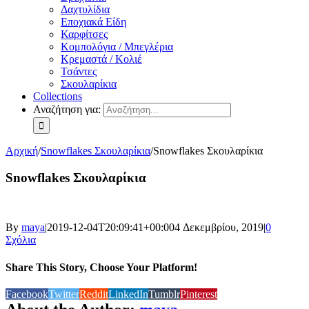
Δαχτυλίδια
Εποχιακά Είδη
Καρφίτσες
Κομπολόγια / Μπεγλέρια
Κρεμαστά / Κολιέ
Τσάντες
Σκουλαρίκια
Collections
Αναζήτηση για:
Αρχική
/
Snowflakes Σκουλαρίκια
/
Snowflakes Σκουλαρίκια
Snowflakes Σκουλαρίκια
By
maya
|
2019-12-04T20:09:41+00:00
4 Δεκεμβρίου, 2019
|
0
Σχόλια
Share This Story, Choose Your Platform!
Facebook
Twitter
Reddit
LinkedIn
Tumblr
Pinterest