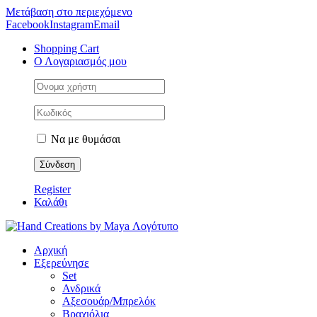
Μετάβαση στο περιεχόμενο
Facebook
Instagram
Email
Shopping Cart
Ο Λογαριασμός μου
Να με θυμάσαι
Register
Καλάθι
Αρχική
Εξερεύνησε
Set
Ανδρικά
Αξεσουάρ/Μπρελόκ
Βραχιόλια