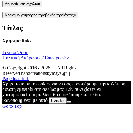
Κλείσιμο γρήγορης προβολής προϊόντος
×
Τίτλος
Χρησιμα links
Γενικοί Όροι
Πολιτική Ακύρωσης / Επιστροφών
© Copyright 2016 -
2026 | All Rights
Reserved handcreationsbymaya.gr |
Page load link
Χρησιμοποιούμε cookies για να σας προσφέρουμε την καλύτερη
δυνατή εμπειρία στη σελίδα μας. Εάν συνεχίσετε να
χρησιμοποιείτε τη σελίδα, θα υποθέσουμε πως είστε
ικανοποιημένοι με αυτό.
Εντάξει
Go to Top