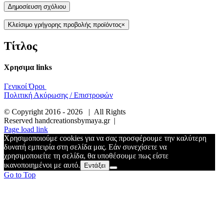
Κλείσιμο γρήγορης προβολής προϊόντος
×
Τίτλος
Χρησιμα links
Γενικοί Όροι
Πολιτική Ακύρωσης / Επιστροφών
© Copyright 2016 -
2026 | All Rights
Reserved handcreationsbymaya.gr |
Page load link
Χρησιμοποιούμε cookies για να σας προσφέρουμε την καλύτερη
δυνατή εμπειρία στη σελίδα μας. Εάν συνεχίσετε να
χρησιμοποιείτε τη σελίδα, θα υποθέσουμε πως είστε
ικανοποιημένοι με αυτό.
Εντάξει
Go to Top