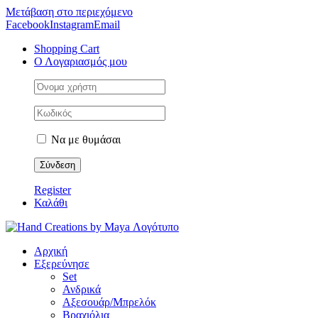
Μετάβαση στο περιεχόμενο
Facebook
Instagram
Email
Shopping Cart
Ο Λογαριασμός μου
Να με θυμάσαι
Register
Καλάθι
Αρχική
Εξερεύνησε
Set
Ανδρικά
Αξεσουάρ/Μπρελόκ
Βραχιόλια