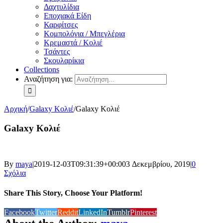
Δαχτυλίδια
Εποχιακά Είδη
Καρφίτσες
Κομπολόγια / Μπεγλέρια
Κρεμαστά / Κολιέ
Τσάντες
Σκουλαρίκια
Collections
Αναζήτηση για:
Αρχική
/
Galaxy Κολιέ
/
Galaxy Κολιέ
Galaxy Κολιέ
By
maya
|
2019-12-03T09:31:39+00:00
3 Δεκεμβρίου, 2019
|
0
Σχόλια
Share This Story, Choose Your Platform!
Facebook
Twitter
Reddit
LinkedIn
Tumblr
Pinterest