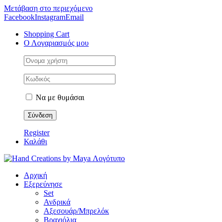
Μετάβαση στο περιεχόμενο
Facebook
Instagram
Email
Shopping Cart
Ο Λογαριασμός μου
Να με θυμάσαι
Register
Καλάθι
Αρχική
Εξερεύνησε
Set
Ανδρικά
Αξεσουάρ/Μπρελόκ
Βραχιόλια