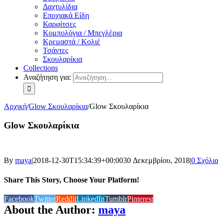
Δαχτυλίδια
Εποχιακά Είδη
Καρφίτσες
Κομπολόγια / Μπεγλέρια
Κρεμαστά / Κολιέ
Τσάντες
Σκουλαρίκια
Collections
Αναζήτηση για:
Αρχική
/
Glow Σκουλαρίκια
/
Glow Σκουλαρίκια
Glow Σκουλαρίκια
By
maya
|
2018-12-30T15:34:39+00:00
30 Δεκεμβρίου, 2018
|
0 Σχόλι
Share This Story, Choose Your Platform!
Facebook
Twitter
Reddit
LinkedIn
Tumblr
Pinterest
About the Author:
maya