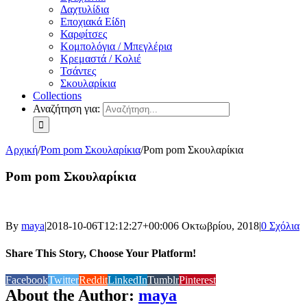
Δαχτυλίδια
Εποχιακά Είδη
Καρφίτσες
Κομπολόγια / Μπεγλέρια
Κρεμαστά / Κολιέ
Τσάντες
Σκουλαρίκια
Collections
Αναζήτηση για:
Αρχική
/
Pom pom Σκουλαρίκια
/
Pom pom Σκουλαρίκια
Pom pom Σκουλαρίκια
By
maya
|
2018-10-06T12:12:27+00:00
6 Οκτωβρίου, 2018
|
0 Σχόλια
Share This Story, Choose Your Platform!
Facebook
Twitter
Reddit
LinkedIn
Tumblr
Pinterest
About the Author:
maya