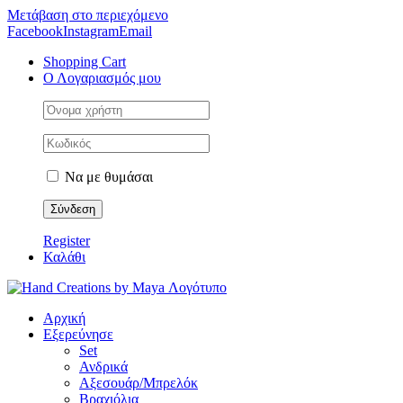
Μετάβαση στο περιεχόμενο
Facebook
Instagram
Email
Shopping Cart
Ο Λογαριασμός μου
Να με θυμάσαι
Register
Καλάθι
Αρχική
Εξερεύνησε
Set
Ανδρικά
Αξεσουάρ/Μπρελόκ
Βραχιόλια