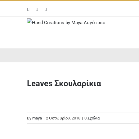
Μετάβαση
Facebook
Instagram
Email
στο
περιεχόμενο
Leaves Σκουλαρίκια
By
maya
|
2 Οκτωβρίου, 2018
|
0 Σχόλια