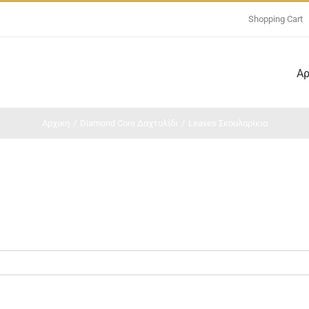
Shopping Cart
Αρ
Αρχική
/
Diamond Core Δαχτυλίδι
/
Leaves Σκουλαρίκια