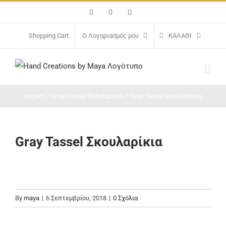
Μετάβαση
Facebook
Instagram
Email
στο
περιεχόμενο
Shopping Cart
Ο Λογαριασμός μου
ΚΑΛΆΘΙ
Αρχική
/
Gray Tassel Σκουλαρίκια
/
Gray Tassel Σκουλαρίκια
Gray Tassel Σκουλαρίκια
By
maya
|
6 Σεπτεμβρίου, 2018
|
0 Σχόλια