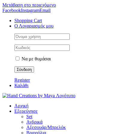
Μετάβαση στο περιεχόμενο
Facebook
Instagram
Email
Shopping Cart
Ο Λογαριασμός μου
Να με θυμάσαι
Register
Καλάθι
Αρχική
Εξερεύνησε
Set
Ανδρικά
Αξεσουάρ/Μπρελόκ
Βραχιόλια