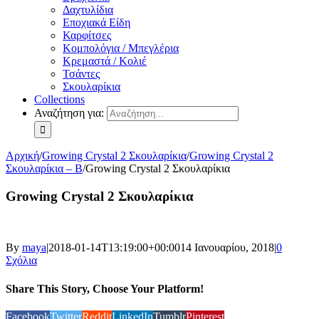
Δαχτυλίδια
Εποχιακά Είδη
Καρφίτσες
Κομπολόγια / Μπεγλέρια
Κρεμαστά / Κολιέ
Τσάντες
Σκουλαρίκια
Collections
Αναζήτηση για:
Αρχική
/
Growing Crystal 2 Σκουλαρίκια
/
Growing Crystal 2
Σκουλαρίκια – B
/
Growing Crystal 2 Σκουλαρίκια
Growing Crystal 2 Σκουλαρίκια
By
maya
|
2018-01-14T13:19:00+00:00
14 Ιανουαρίου, 2018
|
0
Σχόλια
Share This Story, Choose Your Platform!
Facebook
Twitter
Reddit
LinkedIn
Tumblr
Pinterest