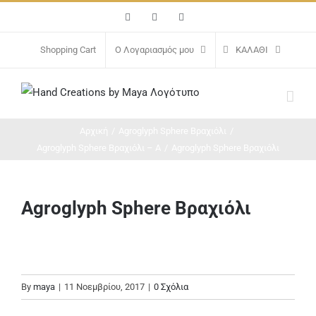
Μετάβαση
Facebook
Instagram
Email
στο
περιεχόμενο
Shopping Cart
Ο Λογαριασμός μου
ΚΑΛΆΘΙ
Αρχική
/
Agroglyph Sphere Βραχιόλι
/
Agroglyph Sphere Βραχιόλι – A
/
Agroglyph Sphere Βραχιόλι
Agroglyph Sphere Βραχιόλι
By
maya
|
11 Νοεμβρίου, 2017
|
0 Σχόλια