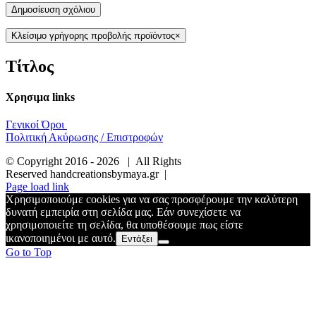
Κλείσιμο γρήγορης προβολής προϊόντος
×
Τίτλος
Χρησιμα links
Γενικοί Όροι
Πολιτική Ακύρωσης / Επιστροφών
© Copyright 2016 -
2026 | All Rights
Reserved handcreationsbymaya.gr |
Page load link
Χρησιμοποιούμε cookies για να σας προσφέρουμε την καλύτερη
δυνατή εμπειρία στη σελίδα μας. Εάν συνεχίσετε να
χρησιμοποιείτε τη σελίδα, θα υποθέσουμε πως είστε
ικανοποιημένοι με αυτό.
Εντάξει
Go to Top