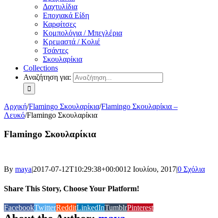
Δαχτυλίδια
Εποχιακά Είδη
Καρφίτσες
Κομπολόγια / Μπεγλέρια
Κρεμαστά / Κολιέ
Τσάντες
Σκουλαρίκια
Collections
Αναζήτηση για:
Αρχική
/
Flamingo Σκουλαρίκια
/
Flamingo Σκουλαρίκια –
Λευκό
/
Flamingo Σκουλαρίκια
Flamingo Σκουλαρίκια
By
maya
|
2017-07-12T10:29:38+00:00
12 Ιουλίου, 2017
|
0 Σχόλια
Share This Story, Choose Your Platform!
Facebook
Twitter
Reddit
LinkedIn
Tumblr
Pinterest