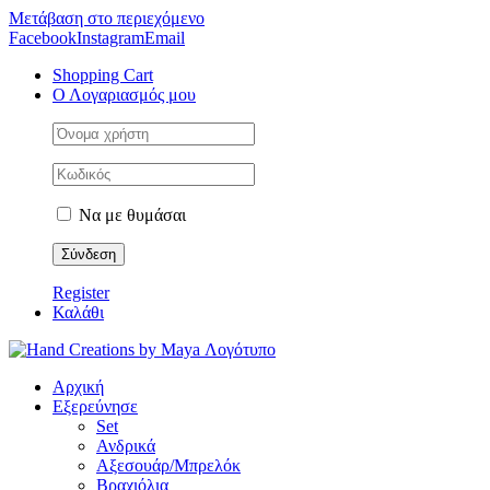
Μετάβαση στο περιεχόμενο
Facebook
Instagram
Email
Shopping Cart
Ο Λογαριασμός μου
Να με θυμάσαι
Register
Καλάθι
Αρχική
Εξερεύνησε
Set
Ανδρικά
Αξεσουάρ/Μπρελόκ
Βραχιόλια