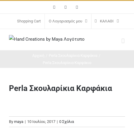
Μετάβαση
Facebook
Instagram
Email
στο
περιεχόμενο
Shopping Cart
Ο Λογαριασμός μου
ΚΑΛΆΘΙ
Αρχική
/
Perla Σκουλαρίκια Καρφάκια
/
Perla Σκουλαρίκια Καρφάκια
Perla Σκουλαρίκια Καρφάκια
By
maya
|
10 Ιουλίου, 2017
|
0 Σχόλια