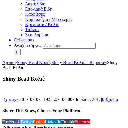
Δαχτυλίδια
Εποχιακά Είδη
Καρφίτσες
Κομπολόγια / Μπεγλέρια
Κρεμαστά / Κολιέ
Τσάντες
Σκουλαρίκια
Collections
Αναζήτηση για:
Αρχική
/
Shiny Bead Κολιέ
/
Shiny Bead Κολιέ – Βεραμάν
/
Shiny
Bead Κολιέ
Shiny Bead Κολιέ
By
maya
|
2017-07-07T19:53:07+00:00
7 Ιουλίου, 2017
|
0 Σχόλια
Share This Story, Choose Your Platform!
Facebook
Twitter
Reddit
LinkedIn
Tumblr
Pinterest