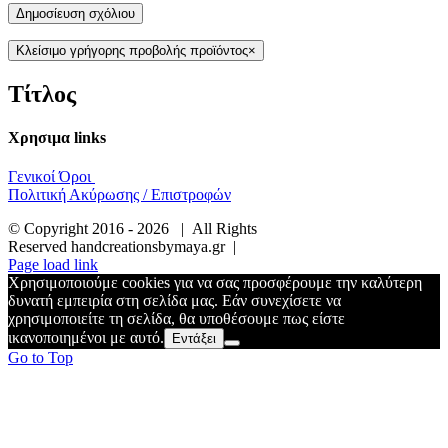
Κλείσιμο γρήγορης προβολής προϊόντος
×
Τίτλος
Χρησιμα links
Γενικοί Όροι
Πολιτική Ακύρωσης / Επιστροφών
© Copyright 2016 -
2026 | All Rights
Reserved handcreationsbymaya.gr |
Page load link
Χρησιμοποιούμε cookies για να σας προσφέρουμε την καλύτερη
δυνατή εμπειρία στη σελίδα μας. Εάν συνεχίσετε να
χρησιμοποιείτε τη σελίδα, θα υποθέσουμε πως είστε
ικανοποιημένοι με αυτό.
Εντάξει
Go to Top