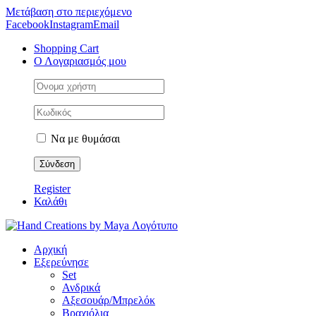
Μετάβαση στο περιεχόμενο
Facebook
Instagram
Email
Shopping Cart
Ο Λογαριασμός μου
Να με θυμάσαι
Register
Καλάθι
Αρχική
Εξερεύνησε
Set
Ανδρικά
Αξεσουάρ/Μπρελόκ
Βραχιόλια