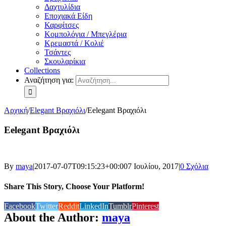
Δαχτυλίδια
Εποχιακά Είδη
Καρφίτσες
Κομπολόγια / Μπεγλέρια
Κρεμαστά / Κολιέ
Τσάντες
Σκουλαρίκια
Collections
Αναζήτηση για:
Αρχική
/
Elegant Βραχιόλι
/
Eelegant Βραχιόλι
Eelegant Βραχιόλι
By
maya
|
2017-07-07T09:15:23+00:00
7 Ιουλίου, 2017
|
0 Σχόλια
Share This Story, Choose Your Platform!
Facebook
Twitter
Reddit
LinkedIn
Tumblr
Pinterest
About the Author:
maya