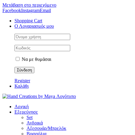
Μετάβαση στο περιεχόμενο
Facebook
Instagram
Email
Shopping Cart
Ο Λογαριασμός μου
Να με θυμάσαι
Register
Καλάθι
Αρχική
Εξερεύνησε
Set
Ανδρικά
Αξεσουάρ/Μπρελόκ
Βραχιόλια