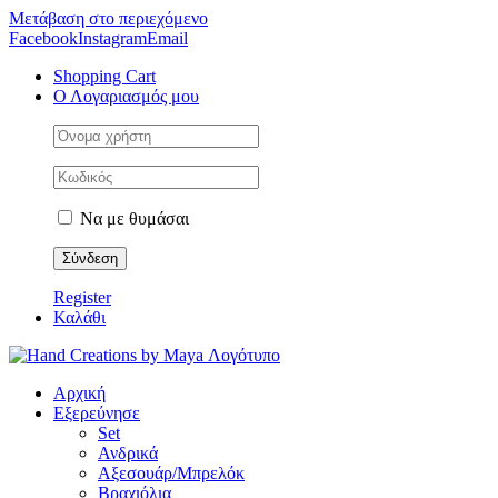
Μετάβαση στο περιεχόμενο
Facebook
Instagram
Email
Shopping Cart
Ο Λογαριασμός μου
Να με θυμάσαι
Register
Καλάθι
Αρχική
Εξερεύνησε
Set
Ανδρικά
Αξεσουάρ/Μπρελόκ
Βραχιόλια