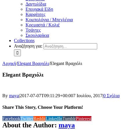
Δαχτυλίδια
Εποχιακά Είδη
Καρφίτσες
Κομπολόγια / Μπεγλέρια
Κρεμαστά / Κολιέ
Τσάντες
Σκουλαρίκια
Collections
Αναζήτηση για:
Αρχική
/
Elegant Βραχιόλι
/
Elegant Βραχιόλι
Elegant Βραχιόλι
By
maya
|
2017-07-07T09:11:29+00:00
7 Ιουλίου, 2017
|
0 Σχόλια
Share This Story, Choose Your Platform!
Facebook
Twitter
Reddit
LinkedIn
Tumblr
Pinterest
About the Author:
maya