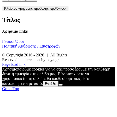
Κλείσιμο γρήγορης προβολής προϊόντος
×
Τίτλος
Χρησιμα links
Γενικοί Όροι
Πολιτική Ακύρωσης / Επιστροφών
© Copyright 2016 -
2026 | All Rights
Reserved handcreationsbymaya.gr |
Page load link
Χρησιμοποιούμε cookies για να σας προσφέρουμε την καλύτερη
δυνατή εμπειρία στη σελίδα μας. Εάν συνεχίσετε να
χρησιμοποιείτε τη σελίδα, θα υποθέσουμε πως είστε
ικανοποιημένοι με αυτό.
Εντάξει
Go to Top