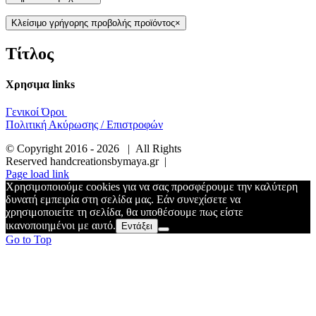
Κλείσιμο γρήγορης προβολής προϊόντος
×
Τίτλος
Χρησιμα links
Γενικοί Όροι
Πολιτική Ακύρωσης / Επιστροφών
© Copyright 2016 -
2026 | All Rights
Reserved handcreationsbymaya.gr |
Page load link
Χρησιμοποιούμε cookies για να σας προσφέρουμε την καλύτερη
δυνατή εμπειρία στη σελίδα μας. Εάν συνεχίσετε να
χρησιμοποιείτε τη σελίδα, θα υποθέσουμε πως είστε
ικανοποιημένοι με αυτό.
Εντάξει
Go to Top