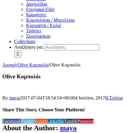
Δαχτυλίδια
Εποχιακά Είδη
Καρφίτσες
Κομπολόγια / Μπεγλέρια
Κρεμαστά / Κολιέ
Τσάντες
Σκουλαρίκια
Collections
Αναζήτηση για:
Αρχική
/
Olive Κομπολόι
/
Olive Κομπολόι
Olive Κομπολόι
By
maya
|
2017-07-04T18:54:54+00:00
4 Ιουλίου, 2017
|
0 Σχόλια
Share This Story, Choose Your Platform!
Facebook
Twitter
Reddit
LinkedIn
Tumblr
Pinterest
About the Author:
maya