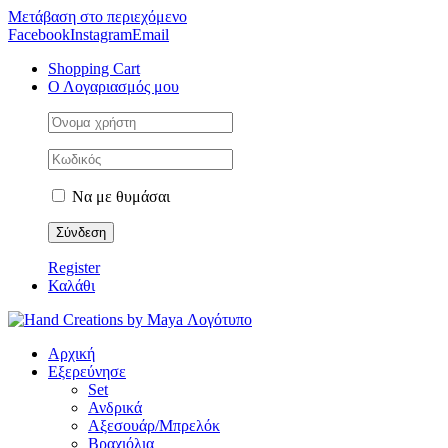
Μετάβαση στο περιεχόμενο
Facebook
Instagram
Email
Shopping Cart
Ο Λογαριασμός μου
Να με θυμάσαι
Register
Καλάθι
Αρχική
Εξερεύνησε
Set
Ανδρικά
Αξεσουάρ/Μπρελόκ
Βραχιόλια