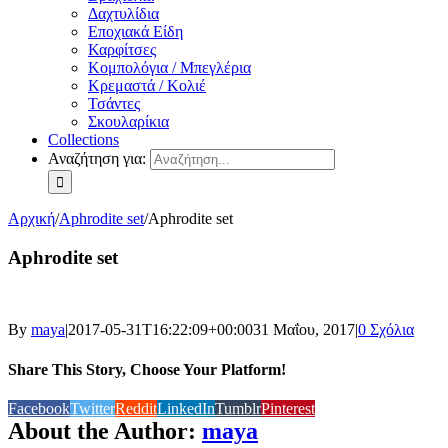
Δαχτυλίδια
Εποχιακά Είδη
Καρφίτσες
Κομπολόγια / Μπεγλέρια
Κρεμαστά / Κολιέ
Τσάντες
Σκουλαρίκια
Collections
Αναζήτηση για:
Αρχική
/
Aphrodite set
/
Aphrodite set
Aphrodite set
By
maya
|
2017-05-31T16:22:09+00:00
31 Μαΐου, 2017
|
0 Σχόλια
Share This Story, Choose Your Platform!
Facebook
Twitter
Reddit
LinkedIn
Tumblr
Pinterest
About the Author:
maya