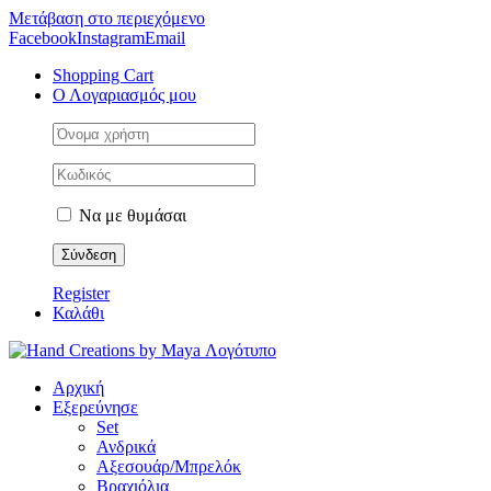
Μετάβαση στο περιεχόμενο
Facebook
Instagram
Email
Shopping Cart
Ο Λογαριασμός μου
Να με θυμάσαι
Register
Καλάθι
Αρχική
Εξερεύνησε
Set
Ανδρικά
Αξεσουάρ/Μπρελόκ
Βραχιόλια