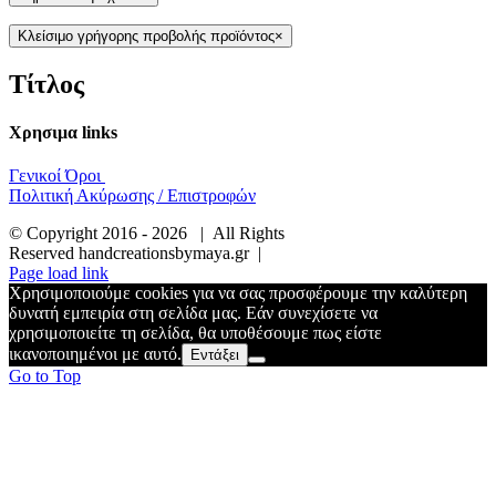
Κλείσιμο γρήγορης προβολής προϊόντος
×
Τίτλος
Χρησιμα links
Γενικοί Όροι
Πολιτική Ακύρωσης / Επιστροφών
© Copyright 2016 -
2026 | All Rights
Reserved handcreationsbymaya.gr |
Page load link
Χρησιμοποιούμε cookies για να σας προσφέρουμε την καλύτερη
δυνατή εμπειρία στη σελίδα μας. Εάν συνεχίσετε να
χρησιμοποιείτε τη σελίδα, θα υποθέσουμε πως είστε
ικανοποιημένοι με αυτό.
Εντάξει
Go to Top